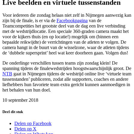
Live beelden en virtuele tussenstanden
Voor iedereen die zondag helaas niet zelf in Nijmegen aanwezig kan
zijn bij de finale, is er via de
Facebookpagina
van de
Teamcompetities het grootste deel van de dag een live verbinding
met de wedstrijdlocatie. Een speciale 360-graden camera maakt het
voor de kijkers thuis (en op locatie!) mogelijk om (binnen een
bepaalde reikwijdte) de verrichtingen van de atleten te volgen. De
camera hangt in de buurt van de wisselzone, waar de atleten tijdens
de ‘dubbele supersprint’ heel wat keer doorheen gaan. Volgen dus!
De onderlinge verschillen tussen teams zijn zondag klein! De
spanning tijdens de finalewedstrijden hoogstwaarschijnlijk groot. De
NTB
gaat in Nijmegen tijdens de wedstrijd online live ‘virtuele team
tussenstanden’ publiceren, zodat alle supporters, coaches en andere
liefhebbers hun favoriete team extra gericht kunnen aanmoedigen in
het behalen van hun doel.
10 september 2018
Deel dit stuk
Delen op Facebook
Delen op X