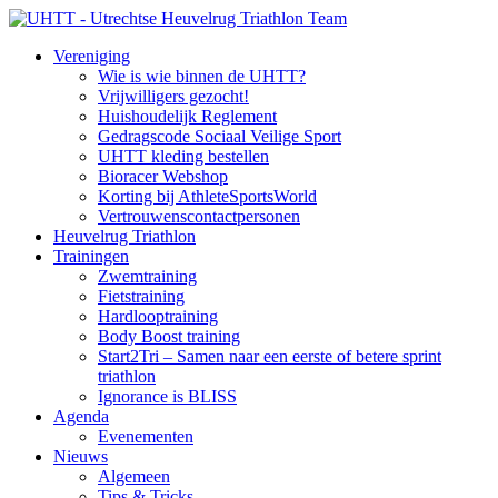
Vereniging
Wie is wie binnen de UHTT?
Vrijwilligers gezocht!
Huishoudelijk Reglement
Gedragscode Sociaal Veilige Sport
UHTT kleding bestellen
Bioracer Webshop
Korting bij AthleteSportsWorld
Vertrouwenscontactpersonen
Heuvelrug Triathlon
Trainingen
Zwemtraining
Fietstraining
Hardlooptraining
Body Boost training
Start2Tri – Samen naar een eerste of betere sprint
triathlon
Ignorance is BLISS
Agenda
Evenementen
Nieuws
Algemeen
Tips & Tricks