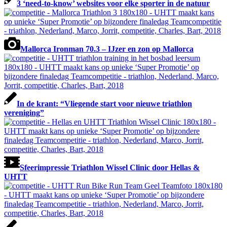
3 ‘need-to-know’ websites voor elke sporter in de natuur
Mallorca Ironman 70.3 – IJzer en zon op Mallorca
In de krant: “Vliegende start voor nieuwe triathlon
vereniging”
Sfeerimpressie Triathlon Wissel Clinic door Hellas &
UHTT