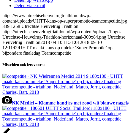
Delen op WhatsApp
Delen via e-mail
https://www.utrechtseheuvelrugtriathlon.nl/wp-
content/uploads/UHTT-kans-op-superpromotie-teamcompetitie.jpg
839
1258
Utrechtse Heuvelrug Triathlon
https://utrechtseheuvelrugtriathlon.nl/wp-content/uploads/Logo-
Utrechtse-Heuvelrug-Triathlon-horizontaal-300x84.png
Utrechtse
Heuvelrug Triathlon
2018-09-10 11:31:01
2018-09-10
12:11:09
UHTT maakt kans op unieke ‘Super Promotie’ op
bijzondere finaledag Teamcompetitie
Misschien ook iets voor u
NK Medici – Klamme handjes met rood wit blauwe nagels